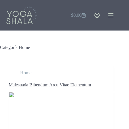
Saltar
al
contenido
$
0.00
Carro
de
compra
Categoría
Home
Home
Malesuada Bibendum Arcu Vitae Elementum